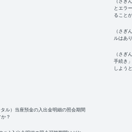
（さぎん
とエラー
ること
（さぎん
ルはあ
（さぎん
手続き
しよう
ータル）当座預金の入出金明細の照会期間
すか？