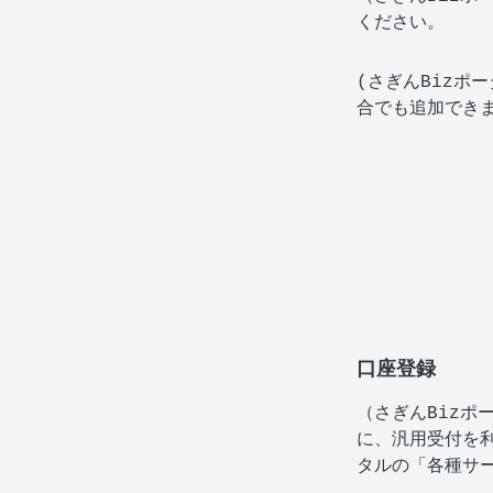
ください。
(さぎんBizポ
合でも追加でき
口座登録
（さぎんBizポ
に、汎用受付を利
タルの「各種サ