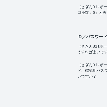
（さぎんBizポ
口座数：0」と
ID／パスワー
（さぎんBizポ
うすればよいで
（さぎんBizポ
ド、確認用パス
いですか？